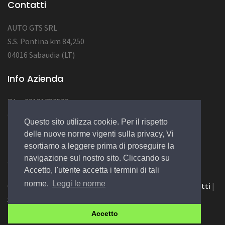
Contatti
AUTO GTS SRL
S.S. Pontina km 84,250
04016 Sabaudia (LT)
Info Azienda
P.Iva 03181780598
CAP SOC 10.000
Questo sito utilizza cookie. Per il rispetto
NUM REA LT123456
delle nuove norme vigenti sulla privacy, Vi
esortiamo a leggere prima di proseguire la
navigazione sul nostro sito. Cliccando su
© 2022 Design by
EGSoft
Accetto, l'utente accetta i termini di tali
norme.
Leggi le norme
Cookie
|
Privacy Law
|
Azienda
|
Servizi
|
Catalogo
|
Contatti
|
Siamo su Carpro.it
Accetto