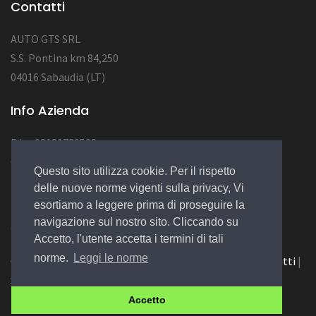
Contatti
AUTO GTS SRL
S.S. Pontina km 84,250
04016 Sabaudia (LT)
Info Azienda
P.Iva 03181780598
CAP SOC 10.000
Questo sito utilizza cookie. Per il rispetto
NUM REA LT123456
delle nuove norme vigenti sulla privacy, Vi
esortiamo a leggere prima di proseguire la
navigazione sul nostro sito. Cliccando su
© 2022 Design by
EGSoft
Accetto, l'utente accetta i termini di tali
norme.
Leggi le norme
Cookie
|
Privacy Law
|
Azienda
|
Servizi
|
Catalogo
|
Contatti
|
Siamo su Carpro.it
Accetto