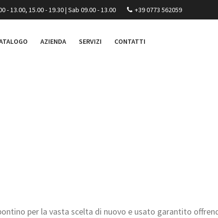
00 - 13.00, 15.00 - 19.30 | Sab 09.00 - 13.00
+39 0773 562059
ATALOGO
AZIENDA
SERVIZI
CONTATTI
pontino per la vasta scelta di nuovo e usato garantito offrend