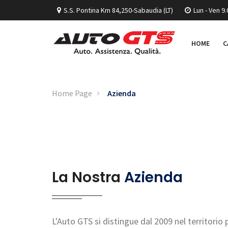
S.S. Pontina Km 84,250-Sabaudia (LT)
Lun - Ven 9.
HOME
C
Home Page
Azienda
La Nostra
Azienda
L'Auto GTS si distingue dal 2009 nel territorio 