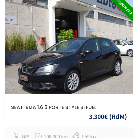
DISPONIBILE
SEAT IBIZA 1.6 5 PORTE STYLE BI FUEL
3.300€
(RdM)
GPL
208,300 km
1 595 cc