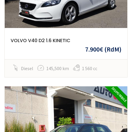
VOLVO V40 D2 1.6 KINETIC
7.900€
(RdM)
Diesel
145,500 km
1 560 cc
DISPONIBILE