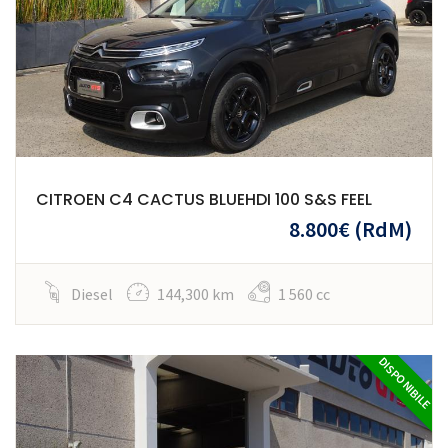
CITROEN C4 CACTUS BLUEHDI 100 S&S FEEL
8.800€
(RdM)
Diesel
144,300 km
1 560 cc
DISPONIBILE