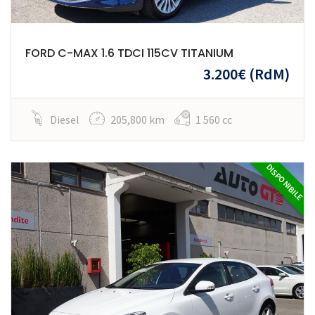
FORD C-MAX 1.6 TDCI 115CV TITANIUM
3.200€
(RdM)
Diesel
205,800 km
1 560 cc
DISPONIBILE