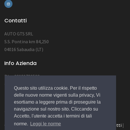
Contatti
AUTO GTS SRL
S.S. Pontina km 84,250
04016 Sabaudia (LT)
Info Azienda
P.Iva 03181780598
CAP SOC 10.000
Questo sito utilizza cookie. Per il rispetto
NUM REA LT123456
delle nuove norme vigenti sulla privacy, Vi
esortiamo a leggere prima di proseguire la
navigazione sul nostro sito. Cliccando su
© 2022 Design by
EGSoft
Accetto, l'utente accetta i termini di tali
norme.
Leggi le norme
Cookie
|
Privacy Law
|
Azienda
|
Servizi
|
Catalogo
|
Contatti
|