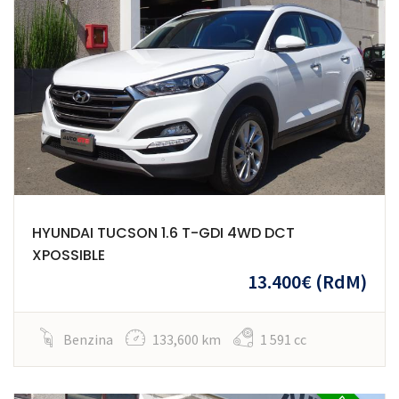
HYUNDAI TUCSON 1.6 T-GDI 4WD DCT
XPOSSIBLE
13.400€
(RdM)
Benzina
133,600 km
1 591 cc