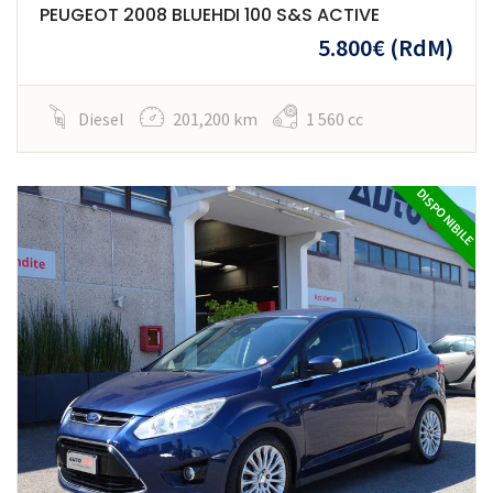
PEUGEOT 2008 BLUEHDI 100 S&S ACTIVE
5.800€
(RdM)
Diesel
201,200 km
1 560 cc
DISPONIBILE