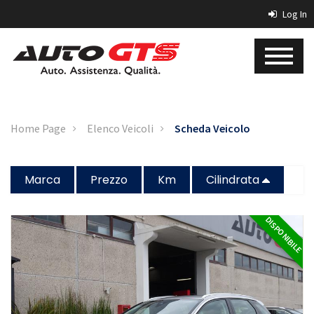
Log In
Home Page
Elenco Veicoli
Scheda Veicolo
Marca
Prezzo
Km
Cilindrata
DISPONIBILE