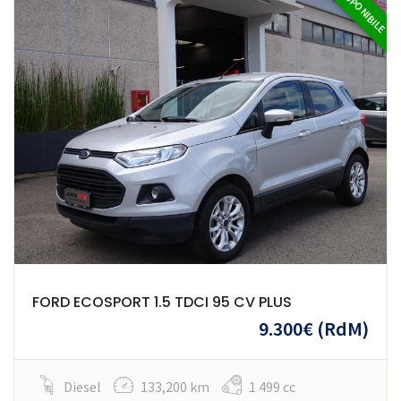
DISPONIBILE
FORD ECOSPORT 1.5 TDCI 95 CV PLUS
9.300€
(RdM)
Diesel
133,200 km
1 499 cc