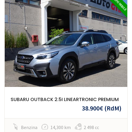
DISPONIBILE
SUBARU OUTBACK 2.5I LINEARTRONIC PREMIUM
38.900€
(RdM)
Benzina
14,300 km
2 498 cc