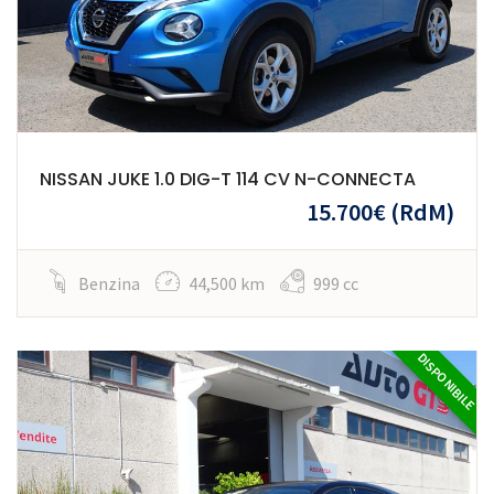
NISSAN JUKE 1.0 DIG-T 114 CV N-CONNECTA
15.700€
(RdM)
Benzina
44,500 km
999 cc
DISPONIBILE