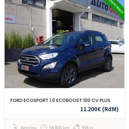
DISPONIBILE
FORD ECOSPORT 1.0 ECOBOOST 100 CV PLUS
11.200€
(RdM)
Benzina
58,800 km
998 cc