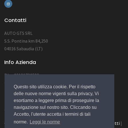
Contatti
AUTO GTS SRL
S.S. Pontina km 84,250
04016 Sabaudia (LT)
Info Azienda
P.Iva 03181780598
CAP SOC 10.000
Questo sito utilizza cookie. Per il rispetto
NUM REA LT123456
delle nuove norme vigenti sulla privacy, Vi
esortiamo a leggere prima di proseguire la
navigazione sul nostro sito. Cliccando su
© 2022 Design by
EGSoft
Accetto, l'utente accetta i termini di tali
norme.
Leggi le norme
Cookie
|
Privacy Law
|
Azienda
|
Servizi
|
Catalogo
|
Contatti
|