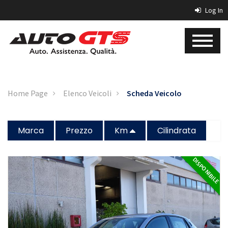
Log In
Home Page
Elenco Veicoli
Scheda Veicolo
Marca
Prezzo
Km
Cilindrata
DISPONIBILE