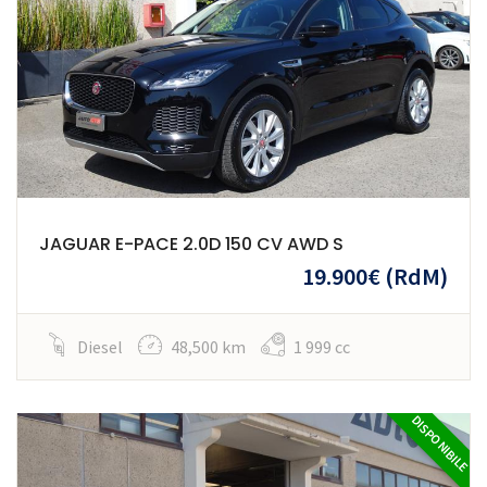
JAGUAR E-PACE 2.0D 150 CV AWD S
19.900€
(RdM)
Diesel
48,500 km
1 999 cc
DISPONIBILE