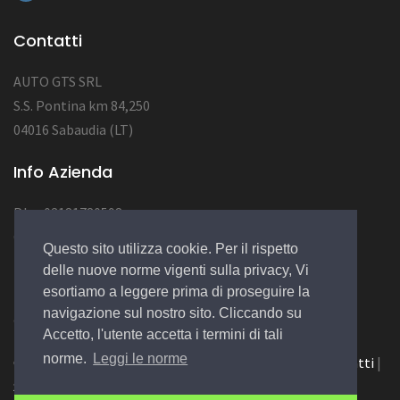
Contatti
AUTO GTS SRL
S.S. Pontina km 84,250
04016 Sabaudia (LT)
Info Azienda
P.Iva 03181780598
CAP SOC 10.000
Questo sito utilizza cookie. Per il rispetto
NUM REA LT123456
delle nuove norme vigenti sulla privacy, Vi
esortiamo a leggere prima di proseguire la
navigazione sul nostro sito. Cliccando su
© 2022 Design by
EGSoft
Accetto, l'utente accetta i termini di tali
norme.
Leggi le norme
Cookie
|
Privacy Law
|
Azienda
|
Servizi
|
Catalogo
|
Contatti
|
Siamo su Carpro.it