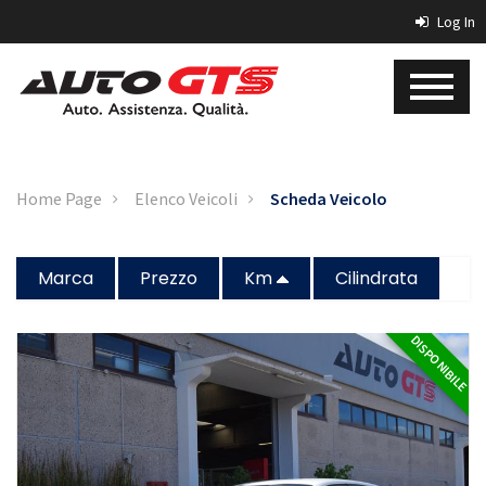
Log In
Home Page
Elenco Veicoli
Scheda Veicolo
Marca
Prezzo
Km
Cilindrata
DISPONIBILE