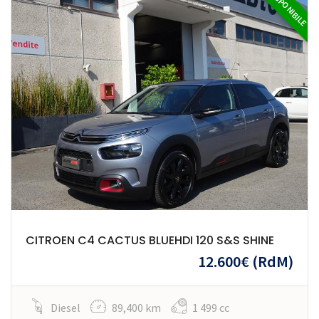
DISPONIBILE
CITROEN C4 CACTUS BLUEHDI 120 S&S SHINE
12.600€
(RdM)
Diesel
89,400 km
1 499 cc