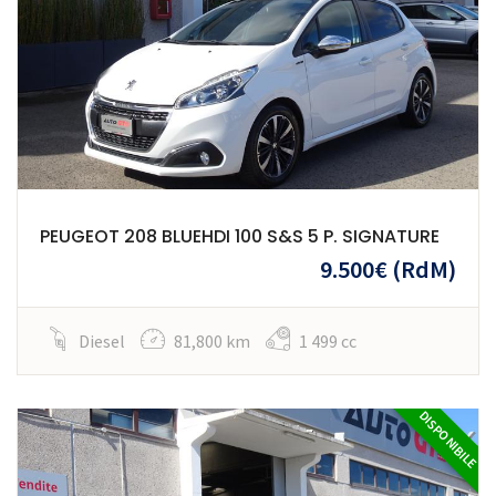
PEUGEOT 208 BLUEHDI 100 S&S 5 P. SIGNATURE
9.500€
(RdM)
Diesel
81,800 km
1 499 cc
DISPONIBILE