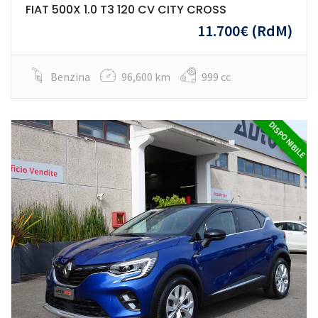
FIAT 500X 1.0 T3 120 CV CITY CROSS
11.700€
(RdM)
Benzina
96,600 km
999 cc
DISPONIBILE