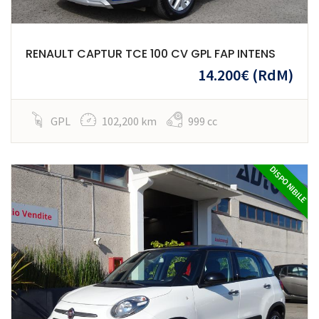
RENAULT CAPTUR TCE 100 CV GPL FAP INTENS
14.200€
(RdM)
GPL
102,200 km
999 cc
DISPONIBILE