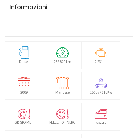
Informazioni
Diesel
268 800 km
2 231 cc
2009
Manuale
150cv / 110Kw
GRIGIO MET
PELLE TOT NERO
5 Porte