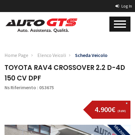
Log In
Home Page
Elenco Veicoli
Scheda Veicolo
TOYOTA RAV4 CROSSOVER 2.2 D-4D
150 CV DPF
Ns Riferimento : 0S3675
4.900€
(RdM)
SELEZIONATA