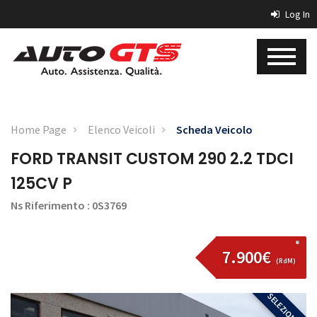
Log In
Home Page
Elenco Veicoli
Scheda Veicolo
FORD TRANSIT CUSTOM 290 2.2 TDCI
125CV P
Ns Riferimento : 0S3769
7.900€
(RdM)
SELEZIONATA