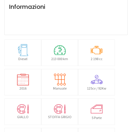
Informazioni
Diesel
213 000 km
2 198 cc
2016
Manuale
125cv / 92Kw
GIALLO
STOFFA GRIGIO
5 Porte