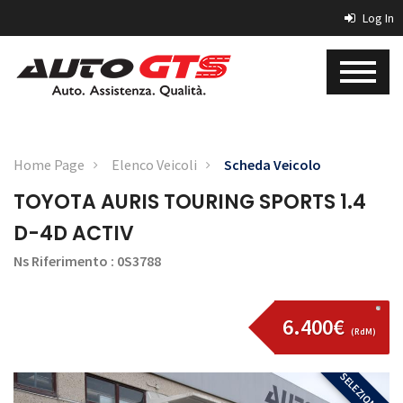
Log In
Home Page
Elenco Veicoli
Scheda Veicolo
TOYOTA AURIS TOURING SPORTS 1.4
D-4D ACTIV
Ns Riferimento : 0S3788
6.400€
(RdM)
SELEZIONATA