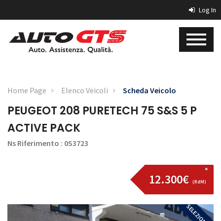
Log In
Home Page
Elenco Veicoli
Scheda Veicolo
PEUGEOT 208 PURETECH 75 S&S 5 P
ACTIVE PACK
Ns Riferimento : 0S3723
12.300€
(RdM)
SELEZIONATA