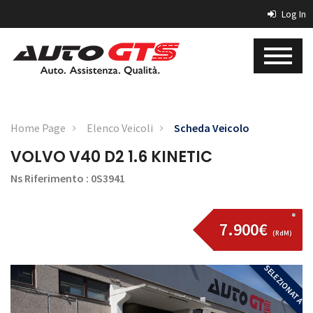
Log In
Home Page
Elenco Veicoli
Scheda Veicolo
VOLVO V40 D2 1.6 KINETIC
Ns Riferimento : 0S3941
7.900€
(RdM)
SELEZIONATA