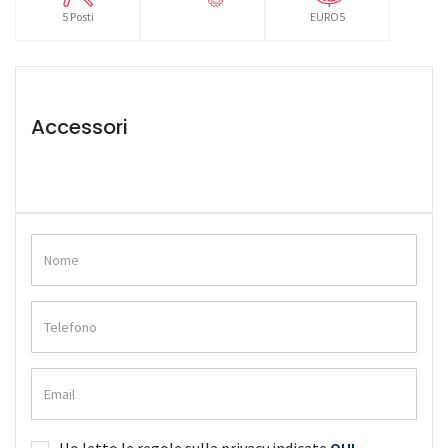
5 Posti
EURO5
Accessori
Ho letto le regole sulla privacy indicate
QUI