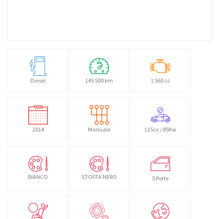
Diesel
145 500 km
1 560 cc
2014
Manuale
115cv / 85Kw
BIANCO
STOFFA NERO
5 Porte