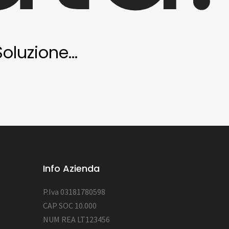
oluzione...
Info Azienda
P.Iva 03181780598
CAP SOC 10.000
NUM REA LT123456