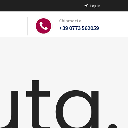
Log In
Chiamaci al
+39 0773 562059
ta.