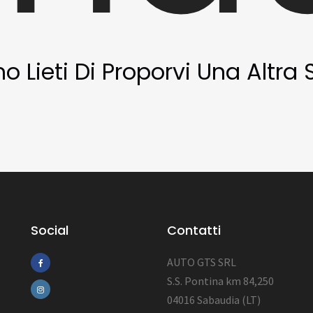
Lieti Di Proporvi Una Altra S
Social
Contatti
AUTO GTS SRL
S.S. Pontina km 84,250
04016 Sabaudia (LT)