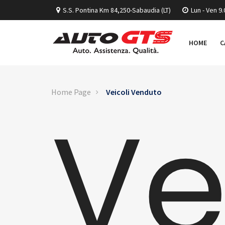
S.S. Pontina Km 84,250-Sabaudia (LT)
Lun - Ven 9.
HOME
C
Home Page
Veicoli Venduto
Ve