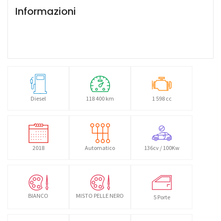
Informazioni
Diesel
118 400 km
1 598 cc
2018
Automatico
136cv / 100Kw
BIANCO
MISTO PELLE NERO
5 Porte