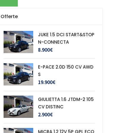
Offerte
JUKE 1.5 DCI START&STOP
N-CONNECTA
8.900€
E-PACE 2.0D 150 CV AWD
S
19.900€
GIULIETTA 1.6 JTDM-2 105
CV DISTINC
2.900€
MICRA 1.2 12V 5P GPL ECO