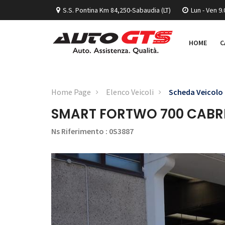
S.S. Pontina Km 84,250-Sabaudia (LT)
Lun - Ven 9.
HOME
C
Home Page
Elenco Veicoli
Scheda Veicolo
SMART FORTWO 700 CABR
Ns Riferimento : 0S3887