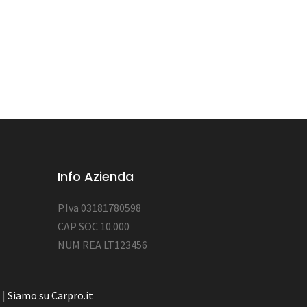
Info Azienda
P.Iva 03181780598
CAP SOC 10.000
NUM REA LT123456
|
Siamo su Carpro.it