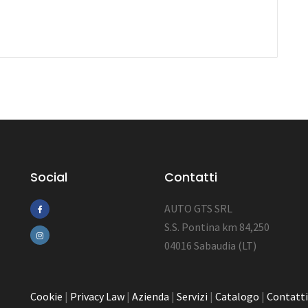
Social
Contatti
AUTO GTS SRL
S.S. Pontina km 84,250
04016 Sabaudia (LT)
Cookie
|
Privacy Law
|
Azienda
|
Servizi
|
Catalogo
|
Contatti