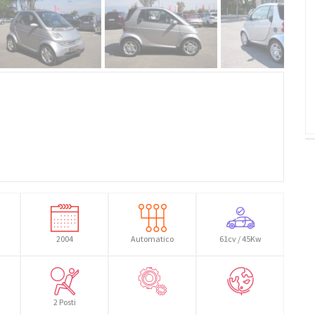
2004
Automatico
61cv / 45Kw
2 Posti