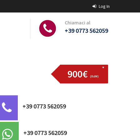
Log In
Chiamaci al
+39 0773 562059
900€
(RdM)
+39 0773 562059
+39 0773 562059