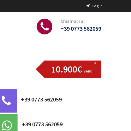
Log In
Chiamaci al
+39 0773 562059
10.900€
(RdM)
+39 0773 562059
+39 0773 562059