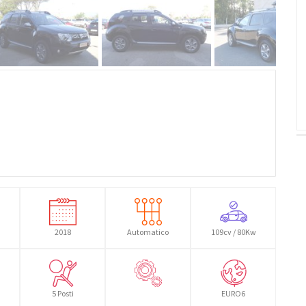
2018
Automatico
109cv / 80Kw
5 Posti
EURO6