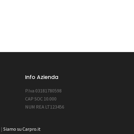
Info Azienda
P.Iva 03181780598
CAP SOC 10.000
NUM REA LT123456
|
Siamo su Carpro.it