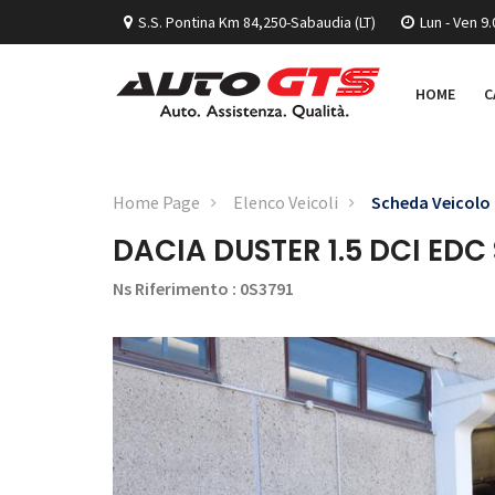
S.S. Pontina Km 84,250-Sabaudia (LT)
Lun - Ven 9.
HOME
C
Home Page
Elenco Veicoli
Scheda Veicolo
DACIA DUSTER 1.5 DCI EDC
Ns Riferimento : 0S3791