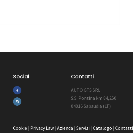
Social
Contatti
AUTO GTS SRL
S.S. Pontina km 84,250
04016 Sabaudia (LT)
Cookie
|
Privacy Law
|
Azienda
|
Servizi
|
Catalogo
|
Contatti