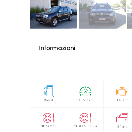
Informazioni
Diesel
116 500 km
1 461 cc
NERO MET
STOFFA GRIGIO
5 Porte