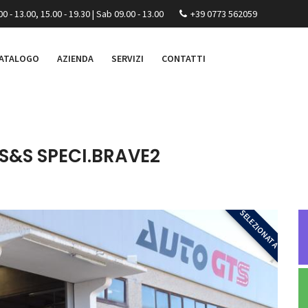
00 - 13.00, 15.00 - 19.30 | Sab 09.00 - 13.00
+39 0773 562059
ATALOGO
AZIENDA
SERVIZI
CONTATTI
 S&S SPECI.BRAVE2
SELEZIONATA