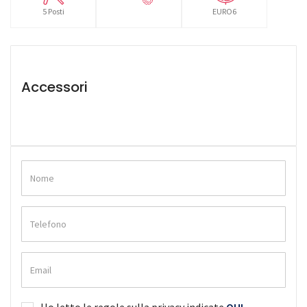
5 Posti
EURO6
Accessori
Ho letto le regole sulla privacy indicate
QUI