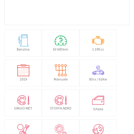
Benzina
63 600 km
1 199 cc
2019
Manuale
83cv / 61Kw
GRIGIO MET
STOFFA NERO
5 Porte