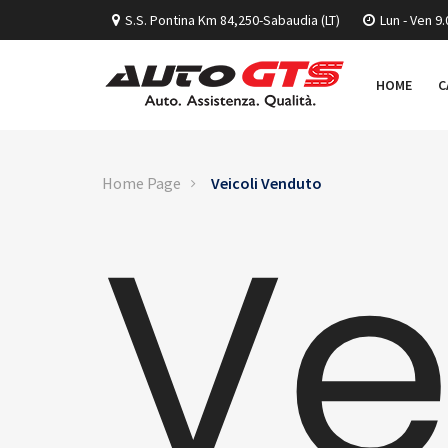
S.S. Pontina Km 84,250-Sabaudia (LT)
Lun - Ven 9.
HOME
C
Home Page
Veicoli Venduto
Ve