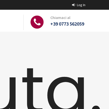
Log In
Chiamaci al
+39 0773 562059
ta.