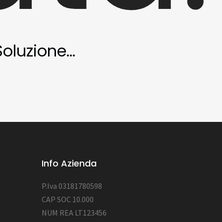
oluzione...
Info Azienda
P.Iva 03181780598
CAP SOC 10.000
NUM REA LT123456