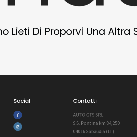
Lieti Di Proporvi Una Altra S
Social
Contatti
AUTO GTS SRL
S.S. Pontina km 84,250
04016 Sabaudia (LT)