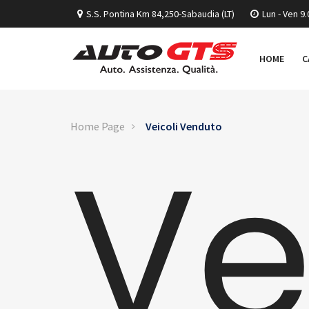
S.S. Pontina Km 84,250-Sabaudia (LT)
Lun - Ven 9.
HOME
C
Home Page
Veicoli Venduto
Ve