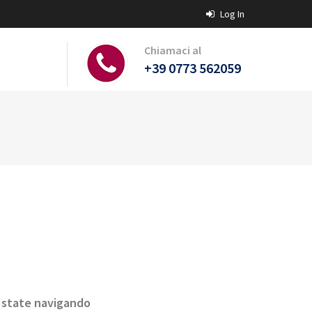
Log In
Chiamaci al
+39 0773 562059
ui state navigando