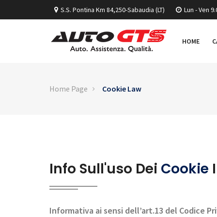
S.S. Pontina Km 84,250-Sabaudia (LT)
Lun - Ven 9.
HOME
C
Home Page
Cookie Law
Info Sull'uso Dei
Cookie
Informativa ai sensi dell’art.13 del Codice Pr