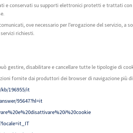
rati e conservati su supporti elettronici protetti e trattati 
se.
comunicati, ove necessario per l'erogazione del servizio, a s
ervizi richiesti.
gestire, disabilitare e cancellare tutte le tipologie di cookie
ioni fornite dai produttori dei browser di navigazione più dif
/kb/196955/it
answer/95647?hl=it
ttivare%20e%20disattivare%20i%20cookie
?locale=it_IT