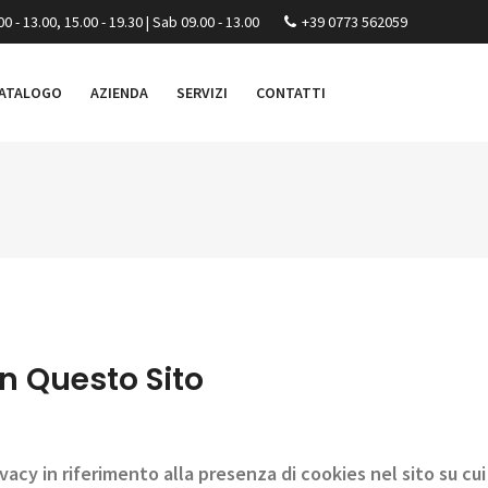
00 - 13.00, 15.00 - 19.30 | Sab 09.00 - 13.00
+39 0773 562059
ATALOGO
AZIENDA
SERVIZI
CONTATTI
In Questo Sito
ivacy in riferimento alla presenza di cookies nel sito su c