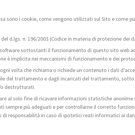
osa sono i cookie, come vengono utilizzati sul Sito e come 
3 del d.lgs. n. 196/2003 (Codice in materia di protezione dei d
e software sottostanti il funzionamento di questo sito web a
ione è implicita nei meccanismi di funzionamento e dei protoco
 ogni volta che richiama o richiede un contenuto i dati d'ac
 del trattamento e dagli incaricati del trattamento, sotto for
e/o destrutturati.
are al solo fine di ricavare informazioni statistiche anonime su
ti sempre più adeguati e per controllarne il corretto funziona
i responsabilità in caso di ipotetici reati informatici ai dann